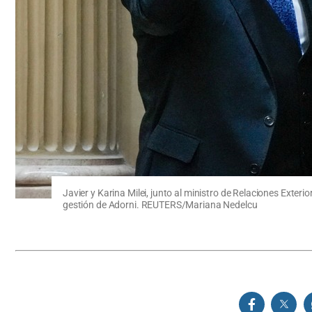
Javier y Karina Milei, junto al ministro de Relaciones Exter
gestión de Adorni. REUTERS/Mariana Nedelcu