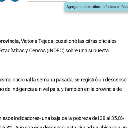
Agregar a tus medios preferidos en Goo
provincia,
Victoria Tejeda, cuestionó las cifras oficiales
e Estadísticas y Censos (INDEC) sobre una supuesta
anismo nacional la semana pasada, se registró un descenso
de indigencia a nivel país, y también en la provincia de
n esos indicadores- una baja de la pobreza del 38 al 35,8%
 el 6,3%. Aún con ese descenso, esta ciudad se ubica con un