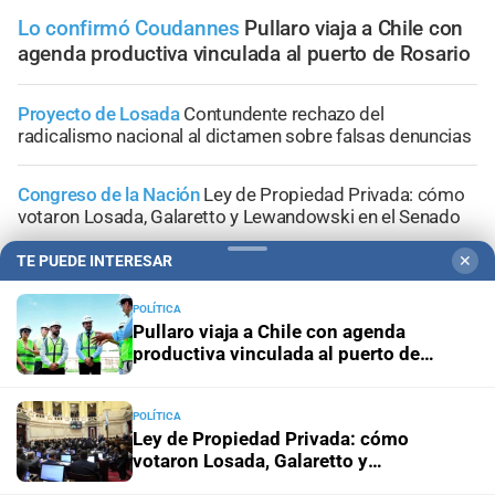
Lo confirmó Coudannes
Pullaro viaja a Chile con
agenda productiva vinculada al puerto de Rosario
Proyecto de Losada
Contundente rechazo del
radicalismo nacional al dictamen sobre falsas denuncias
Congreso de la Nación
Ley de Propiedad Privada: cómo
votaron Losada, Galaretto y Lewandowski en el Senado
TE PUEDE INTERESAR
✕
Respaldo al proyecto del Gobierno
El Senado aprobó el
proyecto que agiliza los desalojos y limita las
POLÍTICA
expropiaciones
Pullaro viaja a Chile con agenda
productiva vinculada al puerto de
Rosario
Media sanción
Buscan habilitar otros usos para los
biocombustibles en la provincia de Santa Fe
POLÍTICA
Ley de Propiedad Privada: cómo
votaron Losada, Galaretto y
Lewandowski en el Senado