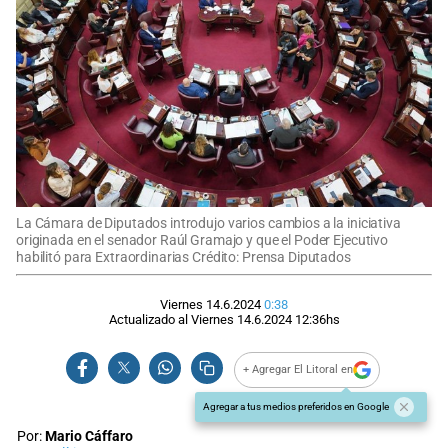
La Cámara de Diputados introdujo varios cambios a la iniciativa
originada en el senador Raúl Gramajo y que el Poder Ejecutivo
habilitó para Extraordinarias Crédito: Prensa Diputados
Viernes 14.6.2024
0:38
Actualizado al
Viernes 14.6.2024
12:36
hs
+ Agregar El Litoral en
Agregar a tus medios preferidos en Google
Por:
Mario Cáffaro