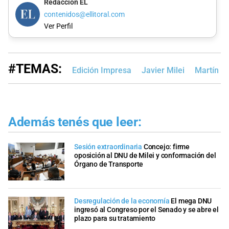
Redacción EL
contenidos@ellitoral.com
Ver Perfil
#TEMAS:
Edición Impresa
Javier Milei
Martín 
Además tenés que leer:
Sesión extraordinaria
Concejo: firme
oposición al DNU de Milei y conformación del
Órgano de Transporte
Desregulación de la economía
El mega DNU
ingresó al Congreso por el Senado y se abre el
plazo para su tratamiento