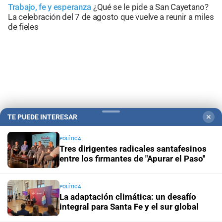
Trabajo, fe y esperanza
¿Qué se le pide a San Cayetano?
La celebración del 7 de agosto que vuelve a reunir a miles
de fieles
TE PUEDE INTERESAR
✕
POLÍTICA
Tres dirigentes radicales santafesinos
entre los firmantes de "Apurar el Paso"
Campolitoral
Revista Nosotros
Clasificados
CYD Litoral
Podcasts
Mirador Provincial
VivíMejor SF
Puerto Negocios
POLÍTICA
La adaptación climática: un desafío
Notife
Educacion SF
integral para Santa Fe y el sur global