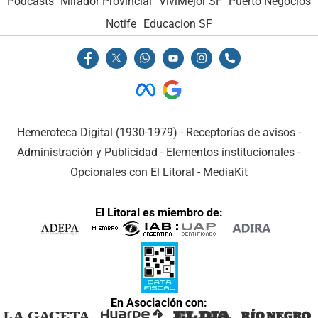
Podcasts
Mirador Provincial
VivíMejor SF
Puerto Negocios
Notife
Educacion SF
Hemeroteca Digital (1930-1979)
-
Receptorías de avisos
-
Administración y Publicidad
-
Elementos institucionales
-
Opcionales con El Litoral
-
MediaKit
El Litoral es miembro de:
En Asociación con: