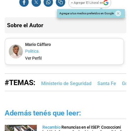
+ Agregar El Litoral en
Agregar a tus medios preferidos en Google
Sobre el Autor
Mario Cáffaro
Política.
Ver Perfil
#TEMAS:
Ministerio de Seguridad
Santa Fe
Gobi
Además tenés que leer:
Recambio
Renuncias en el ISEP: Cococcioni