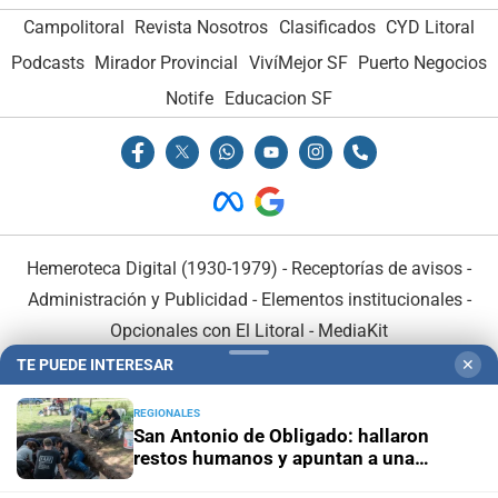
Campolitoral
Revista Nosotros
Clasificados
CYD Litoral
Podcasts
Mirador Provincial
VivíMejor SF
Puerto Negocios
Notife
Educacion SF
Hemeroteca Digital (1930-1979)
-
Receptorías de avisos
-
Administración y Publicidad
-
Elementos institucionales
-
Opcionales con El Litoral
-
MediaKit
TE PUEDE INTERESAR
✕
El Litoral es miembro de:
REGIONALES
San Antonio de Obligado: hallaron
restos humanos y apuntan a una
masacre indígena