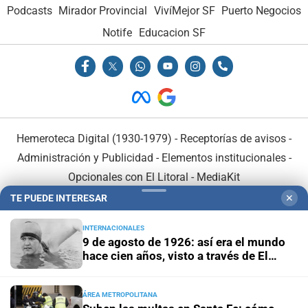
Podcasts
Mirador Provincial
VivíMejor SF
Puerto Negocios
Notife
Educacion SF
Hemeroteca Digital (1930-1979)
-
Receptorías de avisos
-
Administración y Publicidad
-
Elementos institucionales
-
Opcionales con El Litoral
-
MediaKit
TE PUEDE INTERESAR
✕
El Litoral es miembro de:
INTERNACIONALES
9 de agosto de 1926: así era el mundo
hace cien años, visto a través de El
Litoral
ÁREA METROPOLITANA
En Asociación con: