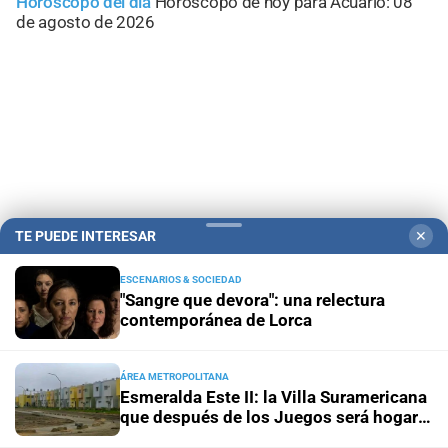
Horóscopo del día
Horóscopo de hoy para Acuario: 08
de agosto de 2026
TE PUEDE INTERESAR
✕
ESCENARIOS & SOCIEDAD
"Sangre que devora": una relectura
Campolitoral
Revista Nosotros
Clasificados
CYD Litoral
contemporánea de Lorca
Podcasts
Mirador Provincial
VivíMejor SF
Puerto Negocios
Notife
Educacion SF
ÁREA METROPOLITANA
Esmeralda Este II: la Villa Suramericana
que después de los Juegos será hogar
de 346 familias