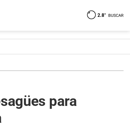
2.8°
BUSCAR
esagües para
a