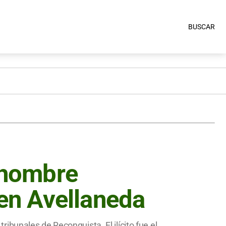
BUSCAR
n hombre
 en Avellaneda
tribunales de Reconquista. El ilícito fue el