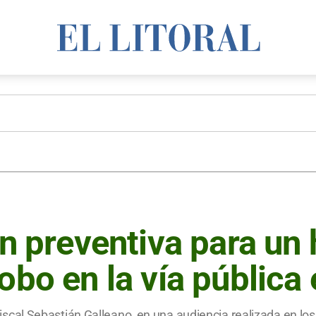
ión preventiva para u
obo en la vía pública
 fiscal Sebastián Galleano, en una audiencia realizada en los 