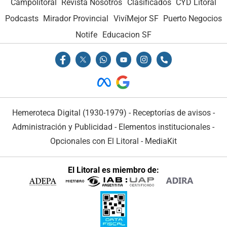
Campolitoral
Revista Nosotros
Clasificados
CYD Litoral
Podcasts
Mirador Provincial
VivíMejor SF
Puerto Negocios
Notife
Educacion SF
Hemeroteca Digital (1930-1979)
-
Receptorías de avisos
-
Administración y Publicidad
-
Elementos institucionales
-
Opcionales con El Litoral
-
MediaKit
El Litoral es miembro de: