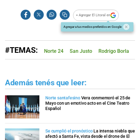
+ Agregar El Litoral en
Agregar a tus medios preferidos en Google
#TEMAS:
Norte 24
San Justo
Rodrigo Borla
S
Además tenés que leer:
Norte santafesino
Vera conmemoró el 25 de
Mayo con un emotivo acto en el Cine Teatro
Español
Se cumplió el pronóstico
La intensa niebla que
afectó a Santa Fe, vista desde el drone de El