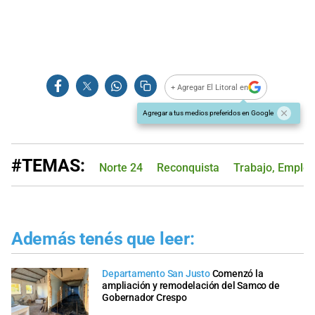
+ Agregar El Litoral en
Agregar a tus medios preferidos en Google
#TEMAS:
Norte 24
Reconquista
Trabajo, Empleo
Además tenés que leer:
Departamento San Justo
Comenzó la
ampliación y remodelación del Samco de
Gobernador Crespo