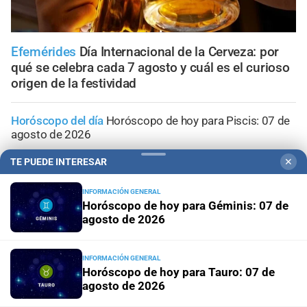
Efemérides
Día Internacional de la Cerveza: por
qué se celebra cada 7 agosto y cuál es el curioso
origen de la festividad
Horóscopo del día
Horóscopo de hoy para Piscis: 07 de
agosto de 2026
TE PUEDE INTERESAR
✕
Horóscopo del día
Horóscopo de hoy para Acuario: 07
de agosto de 2026
INFORMACIÓN GENERAL
Horóscopo de hoy para Géminis: 07 de
agosto de 2026
Horóscopo del día
Horóscopo de hoy para Capricornio:
07 de agosto de 2026
INFORMACIÓN GENERAL
Horóscopo del día
Horóscopo de hoy para Sagitario: 07
Horóscopo de hoy para Tauro: 07 de
de agosto de 2026
agosto de 2026