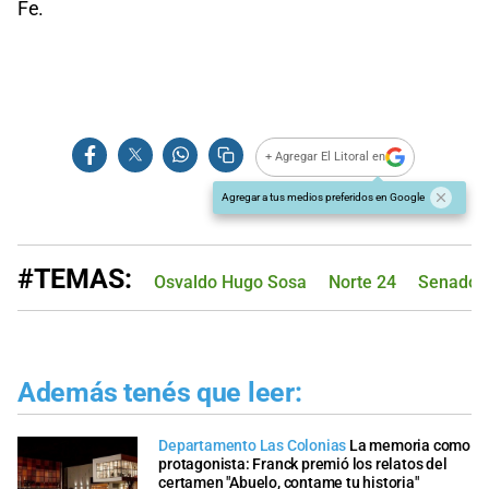
Fe.
+ Agregar El Litoral en
Agregar a tus medios preferidos en Google
#TEMAS:
Osvaldo Hugo Sosa
Norte 24
Senado d
Además tenés que leer:
Departamento Las Colonias
La memoria como
protagonista: Franck premió los relatos del
certamen "Abuelo, contame tu historia"