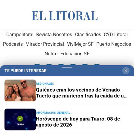
Campolitoral
Revista Nosotros
Clasificados
CYD Litoral
Podcasts
Mirador Provincial
VivíMejor SF
Puerto Negocios
Notife
Educacion SF
TE PUEDE INTERESAR
✕
REGIONALES
Quiénes eran los vecinos de Venado
Tuerto que murieron tras la caída de un
Hemeroteca Digital (1930-1979)
-
Receptorías de avisos
-
árbol en Mendoza
Administración y Publicidad
-
Elementos institucionales
-
INFORMACIÓN GENERAL
Opcionales con El Litoral
-
MediaKit
Horóscopo de hoy para Tauro: 08 de
agosto de 2026
El Litoral es miembro de: