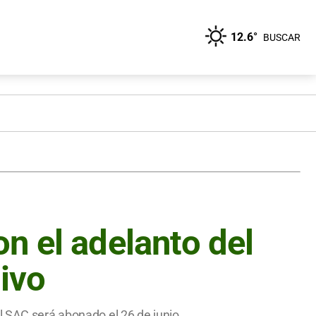
12.6°
BUSCAR
n el adelanto del
tivo
l SAC será abonado el 26 de junio.