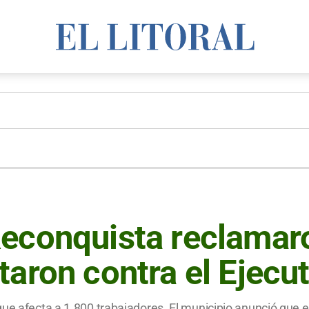
econquista reclamaro
taron contra el Ejecu
ue afecta a 1.800 trabajadores. El municipio anunció que e