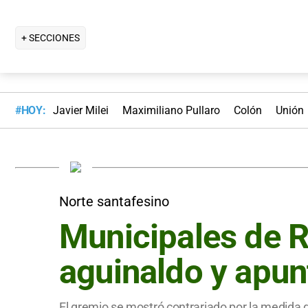
+ SECCIONES
#HOY:
Javier Milei
Maximiliano Pullaro
Colón
Unión
Norte santafesino
Municipales de R
aguinaldo y apun
El gremio se mostró contrariado por la medida q