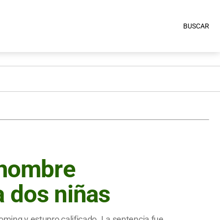
BUSCAR
 hombre
a dos niñas
oming y estupro calificado. La sentencia fue