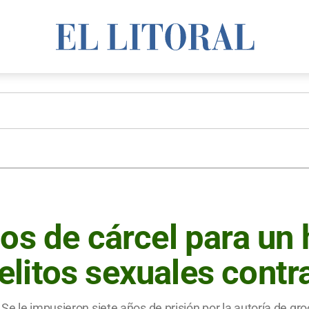
ños de cárcel para un
litos sexuales contr
Se le impusieron siete años de prisión por la autoría de gro