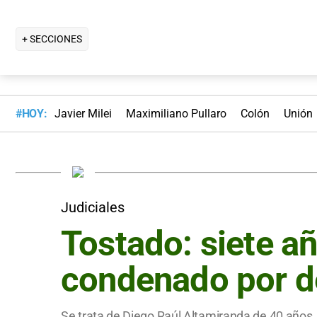
+ SECCIONES
#HOY:
Javier Milei
Maximiliano Pullaro
Colón
Unión
Judiciales
Tostado: siete a
condenado por de
Se trata de Diego Raúl Altamiranda de 40 años. 