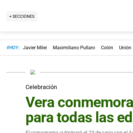
+ SECCIONES
#HOY:
Javier Milei
Maximiliano Pullaro
Colón
Unión
Celebración
Vera conmemora 1
para todas las e
El cronograma culminará el 23 de junio con el Ac