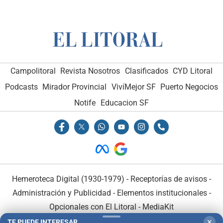
Campolitoral
Revista Nosotros
Clasificados
CYD Litoral
Podcasts
Mirador Provincial
VivíMejor SF
Puerto Negocios
Notife
Educacion SF
Hemeroteca Digital (1930-1979)
-
Receptorías de avisos
-
Administración y Publicidad
-
Elementos institucionales
-
Opcionales con El Litoral
-
MediaKit
TE PUEDE INTERESAR
✕