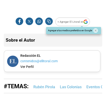
+ Agregar El Litoral en
Agregar a tus medios preferidos en Google
Sobre el Autor
Redacción EL
contenidos@ellitoral.com
Ver Perfil
#TEMAS:
Rubén Pirola
Las Colonias
Eventos Cul