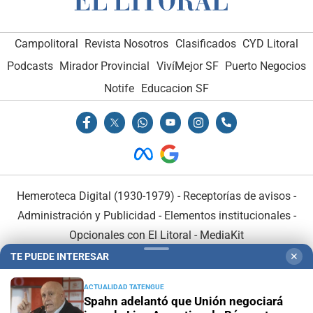
Campolitoral
Revista Nosotros
Clasificados
CYD Litoral
Podcasts
Mirador Provincial
VivíMejor SF
Puerto Negocios
Notife
Educacion SF
Hemeroteca Digital (1930-1979)
-
Receptorías de avisos
-
Administración y Publicidad
-
Elementos institucionales
-
Opcionales con El Litoral
-
MediaKit
TE PUEDE INTERESAR
✕
El Litoral es miembro de:
ACTUALIDAD TATENGUE
Spahn adelantó que Unión negociará