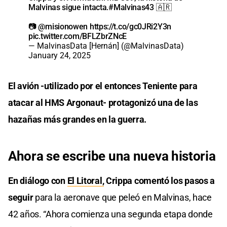
Malvinas sigue intacta.
#Malvinas43
🇦🇷
📷
@misionowen
https://t.co/gc0JRi2Y3n
pic.twitter.com/BFLZbrZNcE
— MalvinasData [Hernán] (@MalvinasData)
January 24, 2025
El avión -utilizado por el entonces Teniente para
atacar al HMS Argonaut- protagonizó una de las
hazañas más grandes en la guerra.
Ahora se escribe una nueva historia
En diálogo con
El Litoral,
Crippa comentó los pasos a
seguir
para la aeronave que peleó en Malvinas, hace
42 años. “Ahora comienza una segunda etapa donde