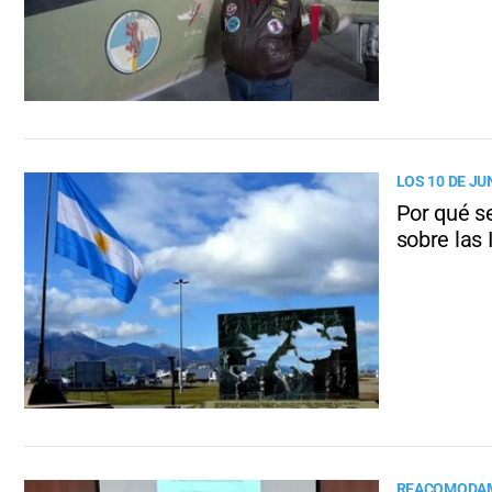
LOS 10 DE JU
Por qué s
sobre las 
REACOMODA