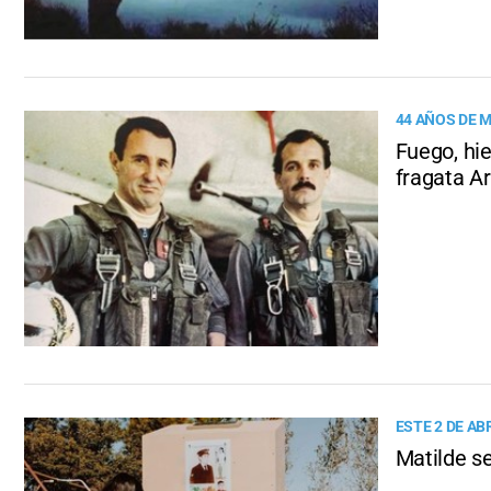
44 AÑOS DE 
Fuego, hie
fragata Ar
ESTE 2 DE AB
Matilde s