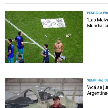
PESE A LA PR
"Las Malvi
Mundial c
SEMIFINAL D
"Acá se j
Argentina-