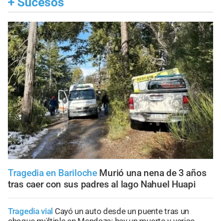
+
Sucesos
Tragedia en Bariloche
Murió una nena de 3 años
tras caer con sus padres al lago Nahuel Huapi
Tragedia vial
Cayó un auto desde un puente tras un
choque múltiple en Mendoza: hay un muerto y varios