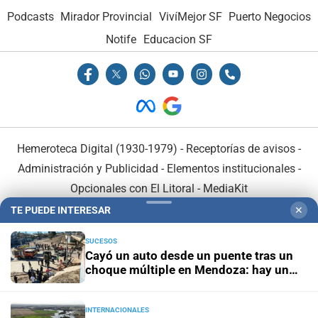
Podcasts
Mirador Provincial
VivíMejor SF
Puerto Negocios
Notife
Educacion SF
Hemeroteca Digital (1930-1979)
-
Receptorías de avisos
-
Administración y Publicidad
-
Elementos institucionales
-
Opcionales con El Litoral
-
MediaKit
TE PUEDE INTERESAR
✕
El Litoral es miembro de:
SUCESOS
Cayó un auto desde un puente tras un
choque múltiple en Mendoza: hay un
muerto y varios heridos
INTERNACIONALES