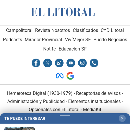
Campolitoral
Revista Nosotros
Clasificados
CYD Litoral
Podcasts
Mirador Provincial
VivíMejor SF
Puerto Negocios
Notife
Educacion SF
Hemeroteca Digital (1930-1979)
-
Receptorías de avisos
-
Administración y Publicidad
-
Elementos institucionales
-
Opcionales con El Litoral
-
MediaKit
TE PUEDE INTERESAR
✕
El Litoral es miembro de: