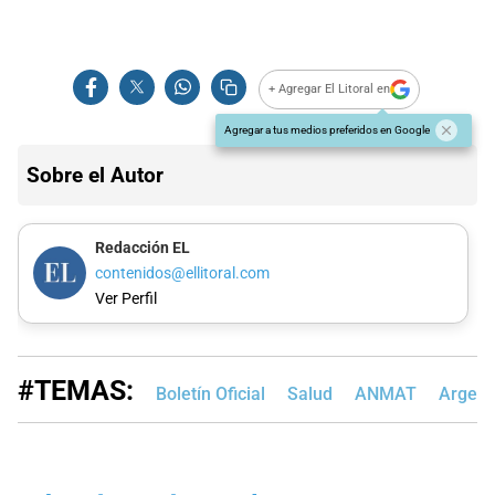
+ Agregar El Litoral en
Agregar a tus medios preferidos en Google
Sobre el Autor
Redacción EL
contenidos@ellitoral.com
Ver Perfil
#TEMAS:
Boletín Oficial
Salud
ANMAT
Argent