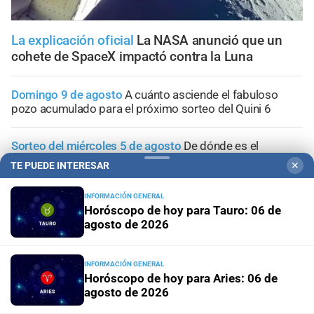
La explicación oficial
La NASA anunció que un
cohete de SpaceX impactó contra la Luna
Domingo 9 de agosto
A cuánto asciende el fabuloso
pozo acumulado para el próximo sorteo del Quini 6
Sorteo del miércoles 5 de agosto
De dónde es el
apostador que se llevó la increíble suma de más de $405
TE PUEDE INTERESAR
✕
millones en el Quini 6
INFORMACIÓN GENERAL
Horóscopo de hoy para Tauro: 06 de
Sorteo del miércoles 5 agosto
Quini 6: estos son los
agosto de 2026
números favorecidos
Ciudad de Santa Fe
Transformar la educación para
INFORMACIÓN GENERAL
humanizar el futuro
Horóscopo de hoy para Aries: 06 de
agosto de 2026