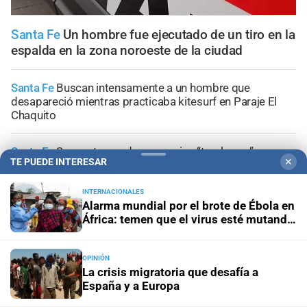
Santa Fe
Un hombre fue ejecutado de un tiro en la
espalda en la zona noroeste de la ciudad
Santa Fe
Buscan intensamente a un hombre que
desapareció mientras practicaba kitesurf en Paraje El
Chaquito
Santa Fe
Secuestraron dos precarias “tumberas” en
TE PUEDE INTERESAR
✕
distintos operativos
INTERNACIONALES
Investigación en curso
"No hubo violencia, tuve un brote":
Alarma mundial por el brote de Ébola en
Candela Arizaga amplió su declaración y desligó a
África: temen que el virus esté mutando
Facundo Moyano
tras superar los 4.000 casos
OPINIÓN
Presuntos ladrones
La PDI detuvo a dos jóvenes por
La crisis migratoria que desafía a
hurtos reiterados en Santa Fe
España y a Europa