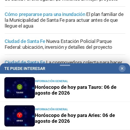
Cómo prepararse para una inundación
El plan familiar de
la Municipalidad de Santa Fe para actuar antes de que
llegue el agua
Ciudad de Santa Fe
Nueva Estación Policial Parque
Federal: ubicación, inversión y detalles del proyecto
Ciudad de Santa Fe
La conmovedora colecta para hacer
el piso a la casita donde viven dos niñas con saturnismo
TE PUEDE INTERESAR
✕
INFORMACIÓN GENERAL
Horóscopo de hoy para Tauro: 06 de
agosto de 2026
+
Sucesos
INFORMACIÓN GENERAL
Horóscopo de hoy para Aries: 06 de
agosto de 2026