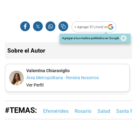
+ Agregar El Litoral en
Agregar a tus medios preferidos en Google
Sobre el Autor
Valentina Chiaraviglio
Área Metropolitana - Revista Nosotros
Ver Perfil
#TEMAS:
Efemérides
Rosario
Salud
Santa Fe