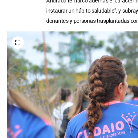
Andrada remarcó además el carácter int
instaurar un hábito saludable”, y subra
donantes y personas trasplantadas como