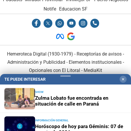
Notife
Educacion SF
Hemeroteca Digital (1930-1979)
-
Receptorías de avisos
-
Administración y Publicidad
-
Elementos institucionales
-
Opcionales con El Litoral
-
MediaKit
TE PUEDE INTERESAR
✕
El Litoral es miembro de:
SHOW
Zulma Lobato fue encontrada en
situación de calle en Paraná
INFORMACIÓN GENERAL
En Asociación con:
Horóscopo de hoy para Géminis: 07 de