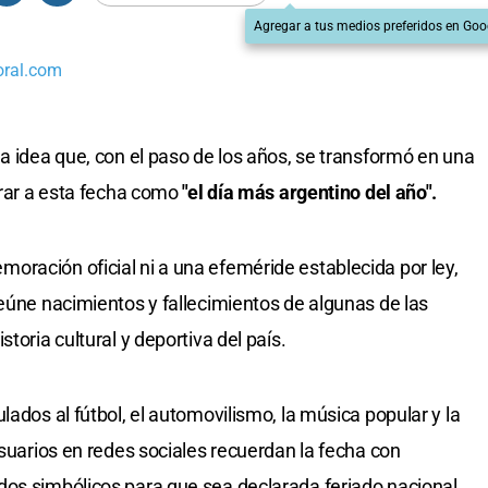
Agregar a tus medios preferidos en Goo
oral.com
na idea que, con el paso de los años, se transformó en una
erar a esta fecha como
"el día más argentino del año".
ración oficial ni a una efeméride establecida por ley,
reúne nacimientos y fallecimientos de algunas de las
toria cultural y deportiva del país.
lados al fútbol, el automovilismo, la música popular y la
usuarios en redes sociales recuerdan la fecha con
dos simbólicos para que sea declarada feriado nacional.