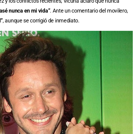
z y los conflictos recientes, Vicuña aclaró que nunca
asé nunca en mi vida”
. Ante un comentario del movilero,
”
, aunque se corrigió de inmediato.