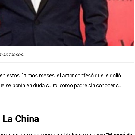
más tensos.
en estos últimos meses, el actor confesó que le dolió
ue se ponía en duda su rol como padre sin conocer su
e La China
saje en sus redes sociales, titulado con ironía
“El papá del