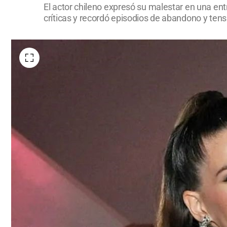
El actor chileno expresó su malestar en una entr
críticas y recordó episodios de abandono y ten