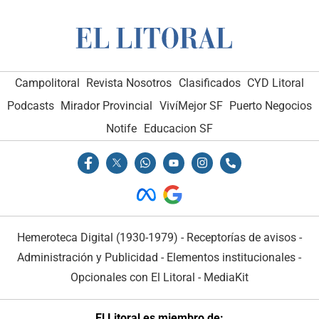
Campolitoral
Revista Nosotros
Clasificados
CYD Litoral
Podcasts
Mirador Provincial
VivíMejor SF
Puerto Negocios
Notife
Educacion SF
Hemeroteca Digital (1930-1979)
-
Receptorías de avisos
-
Administración y Publicidad
-
Elementos institucionales
-
Opcionales con El Litoral
-
MediaKit
El Litoral es miembro de: