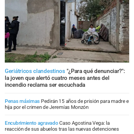
Geriátricos clandestinos
"¿Para qué denunciar?":
la joven que alertó cuatro meses antes del
incendio reclama ser escuchada
Penas máximas
Pedirán 15 años de prisión para madre e
hija por el crimen de Jeremías Monzón
Encubrimiento agravado
Caso Agostina Vega: la
reacción de sus abuelos tras las nuevas detenciones