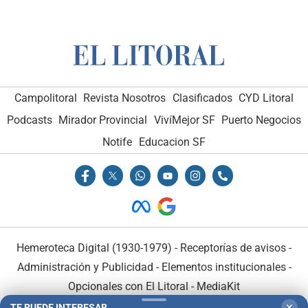
Campolitoral
Revista Nosotros
Clasificados
CYD Litoral
Podcasts
Mirador Provincial
VivíMejor SF
Puerto Negocios
Notife
Educacion SF
Hemeroteca Digital (1930-1979)
-
Receptorías de avisos
-
Administración y Publicidad
-
Elementos institucionales
-
Opcionales con El Litoral
-
MediaKit
TE PUEDE INTERESAR
✕