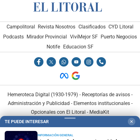
Campolitoral
Revista Nosotros
Clasificados
CYD Litoral
Podcasts
Mirador Provincial
VivíMejor SF
Puerto Negocios
Notife
Educacion SF
Hemeroteca Digital (1930-1979)
-
Receptorías de avisos
-
Administración y Publicidad
-
Elementos institucionales
-
Opcionales con El Litoral
-
MediaKit
TE PUEDE INTERESAR
✕
El Litoral es miembro de:
INFORMACIÓN GENERAL