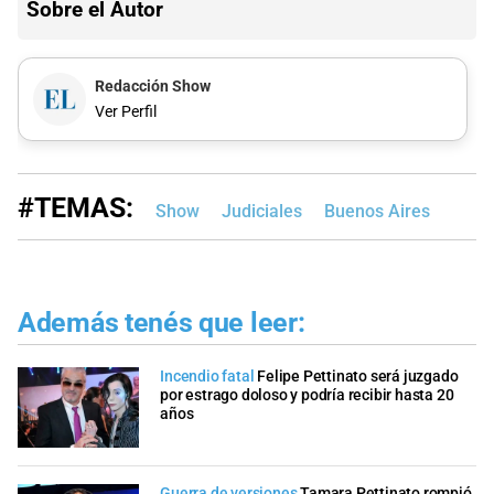
Sobre el Autor
Redacción Show
Ver Perfil
#TEMAS:
Show
Judiciales
Buenos Aires
Además tenés que leer:
Incendio fatal
Felipe Pettinato será juzgado
por estrago doloso y podría recibir hasta 20
años
Guerra de versiones
Tamara Pettinato rompió