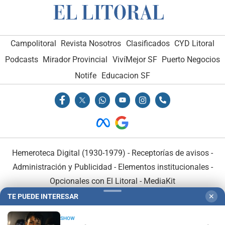
Campolitoral
Revista Nosotros
Clasificados
CYD Litoral
Podcasts
Mirador Provincial
VivíMejor SF
Puerto Negocios
Notife
Educacion SF
Hemeroteca Digital (1930-1979)
-
Receptorías de avisos
-
Administración y Publicidad
-
Elementos institucionales
-
Opcionales con El Litoral
-
MediaKit
TE PUEDE INTERESAR
✕
El Litoral es miembro de:
SHOW