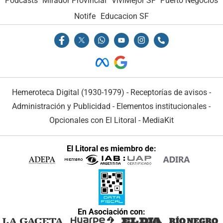
Podcasts
Mirador Provincial
VivíMejor SF
Puerto Negocios
Notife
Educacion SF
Hemeroteca Digital (1930-1979)
-
Receptorías de avisos
-
Administración y Publicidad
-
Elementos institucionales
-
Opcionales con El Litoral
-
MediaKit
El Litoral es miembro de:
En Asociación con: