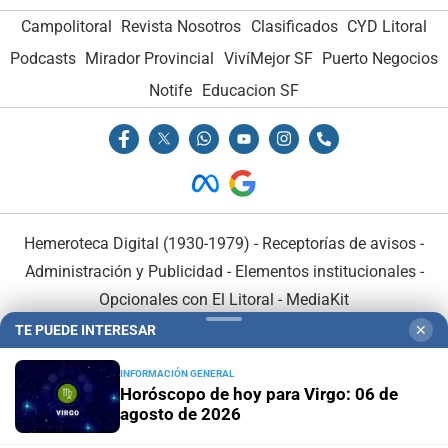
Campolitoral
Revista Nosotros
Clasificados
CYD Litoral
Podcasts
Mirador Provincial
VivíMejor SF
Puerto Negocios
Notife
Educacion SF
Hemeroteca Digital (1930-1979)
-
Receptorías de avisos
-
Administración y Publicidad
-
Elementos institucionales
-
Opcionales con El Litoral
-
MediaKit
TE PUEDE INTERESAR
✕
El Litoral es miembro de:
INFORMACIÓN GENERAL
Horóscopo de hoy para Virgo: 06 de
agosto de 2026