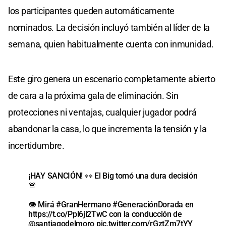
los participantes queden automáticamente
nominados. La decisión incluyó también al líder de la
semana, quien habitualmente cuenta con inmunidad.
Este giro genera un escenario completamente abierto
de cara a la próxima gala de eliminación. Sin
protecciones ni ventajas, cualquier jugador podrá
abandonar la casa, lo que incrementa la tensión y la
incertidumbre.
¡HAY SANCIÓN! 👀 El Big tomó una dura decisión
🚨
👁️ Mirá
#GranHermano
#GeneraciónDorada
en
https://t.co/Ppl6ji2TwC
con la conducción de
@santiagodelmoro
pic.twitter.com/rGztZm7tYY