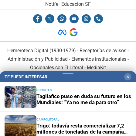
Notife
Educacion SF
Hemeroteca Digital (1930-1979)
-
Receptorías de avisos
-
Administración y Publicidad
-
Elementos institucionales
-
Opcionales con El Litoral
-
MediaKit
TE PUEDE INTERESAR
✕
El Litoral es miembro de:
DEPORTES
Tagliafico puso en duda su futuro en los
Mundiales: “Ya no me da para otro”
CAMPOLITORAL
En Asociación con:
Trigo: todavía resta comercializar 7,2
millones de toneladas de la campaña