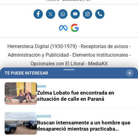
Hemeroteca Digital (1930-1979)
-
Receptorías de avisos
-
Administración y Publicidad
-
Elementos institucionales
-
Opcionales con El Litoral
-
MediaKit
TE PUEDE INTERESAR
✕
El Litoral es miembro de:
SHOW
Zulma Lobato fue encontrada en
situación de calle en Paraná
SUCESOS
En Asociación con:
Buscan intensamente a un hombre que
desapareció mientras practicaba
kitesurf en Paraje El Chaquito