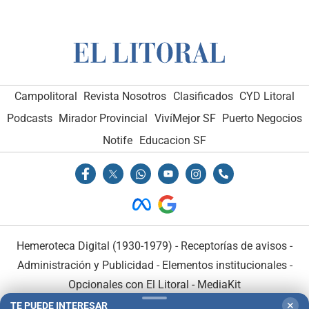
Campolitoral
Revista Nosotros
Clasificados
CYD Litoral
Podcasts
Mirador Provincial
VivíMejor SF
Puerto Negocios
Notife
Educacion SF
Hemeroteca Digital (1930-1979)
-
Receptorías de avisos
-
Administración y Publicidad
-
Elementos institucionales
-
Opcionales con El Litoral
-
MediaKit
TE PUEDE INTERESAR
✕