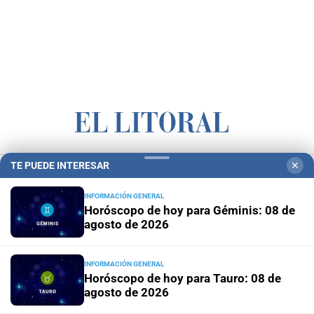
Campolitoral
Revista Nosotros
Clasificados
CYD Litoral
TE PUEDE INTERESAR
✕
Podcasts
Mirador Provincial
VivíMejor SF
Puerto Negocios
INFORMACIÓN GENERAL
Horóscopo de hoy para Géminis: 08 de
Notife
Educacion SF
agosto de 2026
INFORMACIÓN GENERAL
Horóscopo de hoy para Tauro: 08 de
agosto de 2026