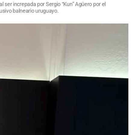
l ser increpada por Sergio “Kun” Agüero por el
clusivo balneario uruguayo.