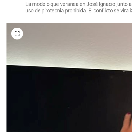
La modelo que veranea en José Ignacio junto a 
uso de pirotecnia prohibida. El conflicto se vir