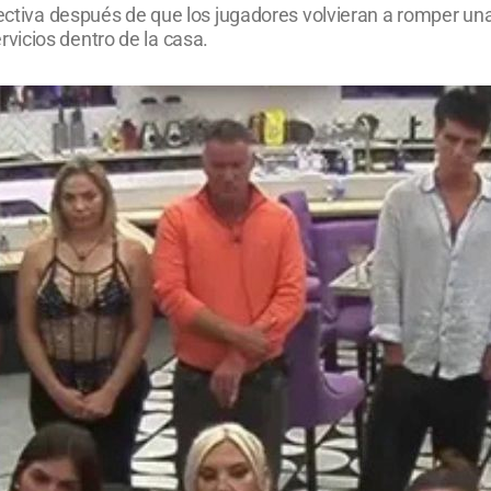
lectiva después de que los jugadores volvieran a romper una
vicios dentro de la casa.