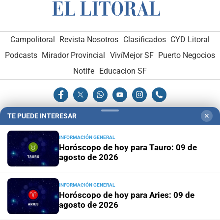
Campolitoral
Revista Nosotros
Clasificados
CYD Litoral
Podcasts
Mirador Provincial
VivíMejor SF
Puerto Negocios
Notife
Educacion SF
TE PUEDE INTERESAR
✕
INFORMACIÓN GENERAL
Hemeroteca Digital (1930-1979)
-
Receptorías de avisos
-
Horóscopo de hoy para Tauro: 09 de
agosto de 2026
Administración y Publicidad
-
Elementos institucionales
-
Opcionales con El Litoral
-
MediaKit
INFORMACIÓN GENERAL
Horóscopo de hoy para Aries: 09 de
El Litoral es miembro de:
agosto de 2026