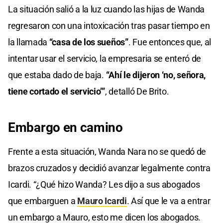
seconds
La situación salió a la luz cuando las hijas de Wanda
of
0
regresaron con una intoxicación tras pasar tiempo en
seconds
la llamada
“casa de los sueños”
. Fue entonces que, al
intentar usar el servicio, la empresaria se enteró de
que estaba dado de baja.
“Ahí le dijeron ‘no, señora,
tiene cortado el servicio’”
, detalló De Brito.
Embargo en camino
Frente a esta situación, Wanda Nara no se quedó de
brazos cruzados y decidió avanzar legalmente contra
Icardi. “¿Qué hizo Wanda? Les dijo a sus abogados
que embarguen a
Mauro Icardi
. Así que le va a entrar
un embargo a Mauro, esto me dicen los abogados.