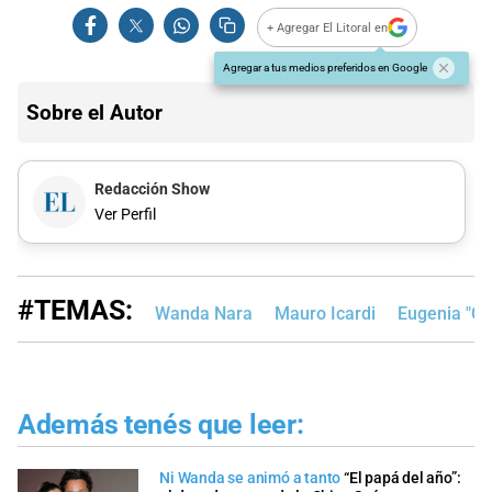
+ Agregar El Litoral en
Agregar a tus medios preferidos en Google
Sobre el Autor
Redacción Show
Ver Perfil
#TEMAS:
Wanda Nara
Mauro Icardi
Eugenia "Ch
Además tenés que leer:
Ni Wanda se animó a tanto
“El papá del año”: