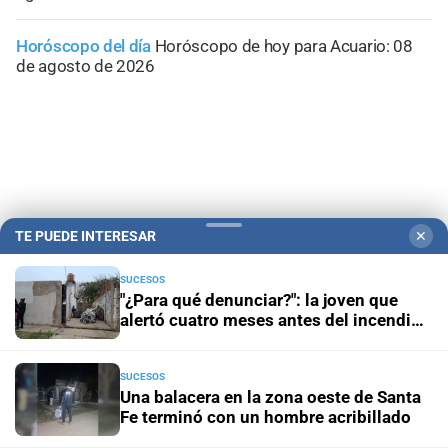
Horóscopo del día
Horóscopo de hoy para Acuario: 08
de agosto de 2026
TE PUEDE INTERESAR
✕
SUCESOS
"¿Para qué denunciar?": la joven que
alertó cuatro meses antes del incendio
reclama ser escuchada
Campolitoral
Revista Nosotros
Clasificados
CYD Litoral
SUCESOS
Podcasts
Mirador Provincial
VivíMejor SF
Puerto Negocios
Una balacera en la zona oeste de Santa
Fe terminó con un hombre acribillado
Notife
Educacion SF