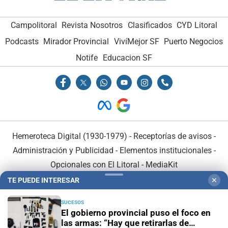
Campolitoral
Revista Nosotros
Clasificados
CYD Litoral
Podcasts
Mirador Provincial
VivíMejor SF
Puerto Negocios
Notife
Educacion SF
Hemeroteca Digital (1930-1979)
-
Receptorías de avisos
-
Administración y Publicidad
-
Elementos institucionales
-
Opcionales con El Litoral
-
MediaKit
TE PUEDE INTERESAR
✕
El Litoral es miembro de:
SUCESOS
El gobierno provincial puso el foco en
las armas: “Hay que retirarlas de